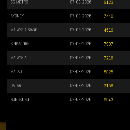
SG METRO
07-08-2026
9123
SYDNEY
07-08-2026
7440
MALAYSIA SIANG
07-08-2026
4519
SINGAPORE
07-08-2026
7907
MALAYSIA
07-08-2026
7218
MACAU
07-08-2026
5825
QATAR
07-08-2026
3158
HONGKONG
07-08-2026
9943