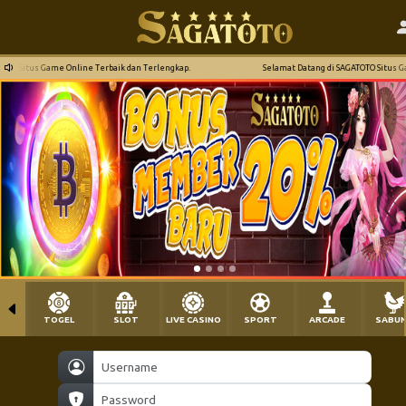
 Situs Game Online Terbaik dan Terlengkap.
Selamat Datang di SAGATOTO Situs Game 
TOGEL
SLOT
LIVE CASINO
SPORT
ARCADE
SABU