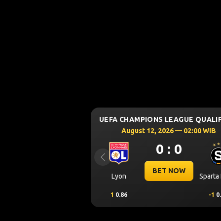
FIERS
UEFA CHAMPIONS LEAGUE QUALIFIERS
UEF
August 12, 2026 — 01:30 WIB
0 : 0
Previous
BET NOW
SK Sturm
S
a Praha
Fenerbahce
Graz
Bra
0.96
-0.5
0.95
0.5
0.87
0